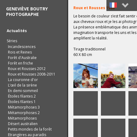
Roux et Rousses 1988
GENEVIÈVE BOUTRY
PHOTOGRAPHE
Le besoin de couleur s’est fait senti
Français
aux cheveux roux et je les ai photog
La présence emblématique des anima
English
Actualités
imagination transporte les uns et l
amplifient la réalité.
Séries
Incandescences
Tirage traditionnel
Rois et Reines
60 X 80 cm
Forêt d'Australie
Forêt en friche
Roux et Rousses 2012
Roux et Rousses 2008-2011
La couronne d'or
L’œil de la sirène
En demi-sommeil
Étoiles filantes 2
Étoiles filantes 1
Métamorphoses 3
Métamorphoses 2
Métamorphoses
Désert australien
Petits mondes de la forêt
Etrangères au paradis