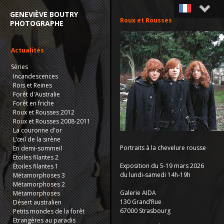
GENEVIÈVE BOUTRY
Roux et Rousses
PHOTOGRAPHE
Français
English
Actualités
Séries
Incandescences
Rois et Reines
Forêt d'Australie
Forêt en friche
Roux et Rousses 2012
Roux et Rousses 2008-2011
La couronne d'or
L’œil de la sirène
Portraits à la chevelure rousse
En demi-sommeil
Étoiles filantes 2
Exposition du 5-19 mars 2026
Étoiles filantes 1
du lundi-samedi 14h-19h
Métamorphoses 3
Métamorphoses 2
Galerie
AIDA
Métamorphoses
130 Grand’Rue
Désert australien
67000 Strasbourg
Petits mondes de la forêt
Etrangères au paradis