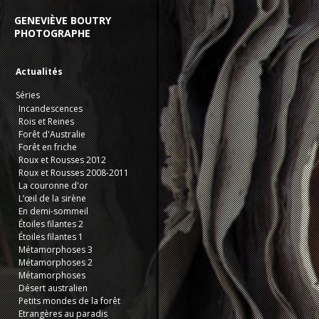
GENEVIÈVE BOUTRY
PHOTOGRAPHE
Actualités
Séries
Incandescences
Rois et Reines
Forêt d'Australie
Forêt en friche
Roux et Rousses 2012
Roux et Rousses 2008-2011
La couronne d'or
L’œil de la sirène
En demi-sommeil
Étoiles filantes 2
Étoiles filantes 1
Métamorphoses 3
Métamorphoses 2
Métamorphoses
Désert australien
Petits mondes de la forêt
Etrangères au paradis