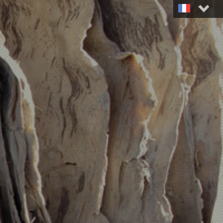
Français
English